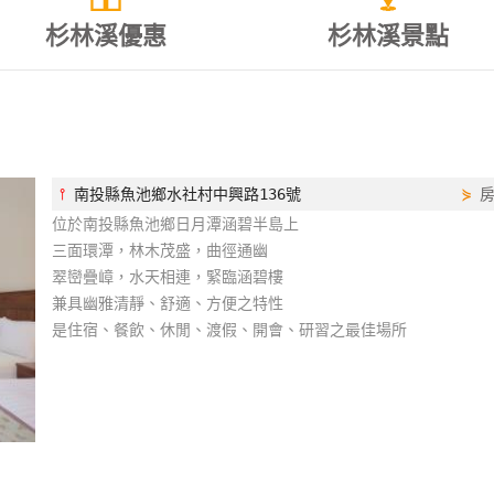
杉林溪優惠
杉林溪景點
⫯
南投縣魚池鄉水社村中興路136號
⋟
位於南投縣魚池鄉日月潭涵碧半島上
三面環潭，林木茂盛，曲徑通幽
翠巒疊嶂，水天相連，緊臨涵碧樓
兼具幽雅清靜、舒適、方便之特性
是住宿、餐飲、休閒、渡假、開會、研習之最佳場所