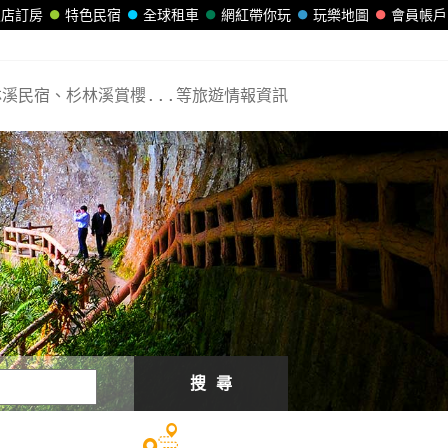
飯店訂房
特色民宿
全球租車
網紅帶你玩
玩樂地圖
會員帳戶
溪民宿、杉林溪賞櫻...等旅遊情報資訊
搜 尋