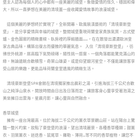
堡主人認為每個人的心中都有一座美麗的城堡，象徵愛情的恆久、穩固和偉
玩
大，所以一直夢想在美麗的清境蓋一座收藏愛情故事的浪漫城堡。
樂
地
這個美麗的夢想終於實現了，全新開幕、歐風裝潢藝術的「清境豪斯登
圖
堡」，是分享愛情與幸福的城堡，整間城堡重現荷蘭皇家貴族氣質，古式壁
爐、金色圖案的精緻畫樑、臥房裡的厚緞牆面……，在在散發出濃濃歐洲皇
顧
家古典品味，構築出復古而優雅的華麗氣息。 入住「清境豪斯登堡」，彷
客
彿世外桃源，居高臨下氣勢磅礡，隨性挑一扇窗、一個角落都能驚見滿山的
服
綠，無論遠眺合歡積雪，奇萊山雄姿，或是仰望銀河星空，不僅能讓旅客享
務
受山居的樂趣，更能品味荷蘭皇室遺風的精緻生活。
清境豪斯登堡SPA會館在清境獨家推出晨彩之湯，引進海拔三千公尺合歡
顧
山之純淨山泉水，開放時間由日出及日落而定，讓旅客身心靈享受著泡湯之
客
美坐擁日出雲海，星晨月影，讓心靈與自然融合。
滿
意
香草城堡
度
擁有一座台灣最高，位於海拔二千公尺的薰衣草景觀山莊，站在陽台上驚
豔一整片旳紫，妝點了豪登堡的浪漫，望出清境麗景，各種香草種類；甜薰
衣、羽葉薰衣、迷迭香、鼠尾草、羅勒、薄荷…等不同的香草植物，讓您不
訂